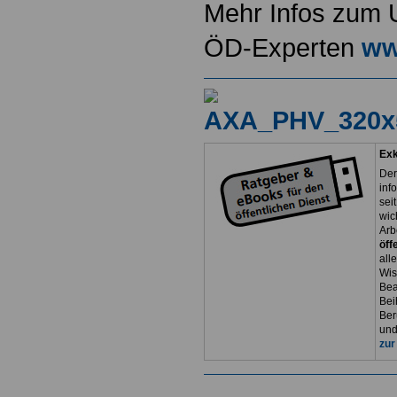
Mehr Infos zum 
ÖD-Experten
ww
Exk
Der
inf
sei
wic
Arb
öff
all
Wis
Bea
Bei
Ber
und
zur