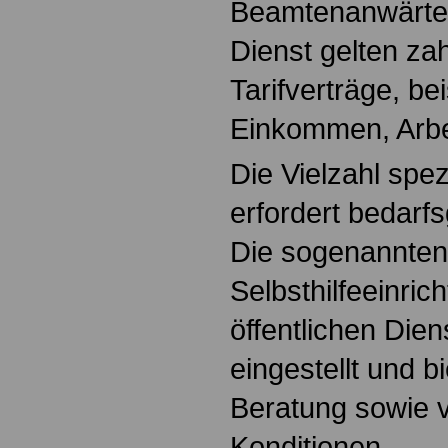
Beamtenanwärter/
Dienst gelten za
Tarifverträge, be
Einkommen, Arbei
Die Vielzahl spe
erfordert bedarf
Die sogenannten
Selbsthilfeeinric
öffentlichen Dien
eingestellt und 
Beratung sowie v
Konditionen.