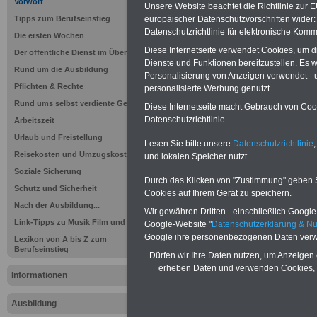
Vorwort
Unsere Website beachtet die Richtlinie zur 
europäischer Datenschutzvorschriften wide
Tipps zum Berufseinstieg
Datenschutzrichtlinie für elektronische Komm
Die ersten Wochen
Diese Internetseite verwendet Cookies, um 
Der öffentliche Dienst im Überblick
Dienste und Funktionen bereitzustellen. Es
Rund um die Ausbildung
Personalisierung von Anzeigen verwendet - un
Pflichten & Rechte
personalisierte Werbung genutzt.
Rund ums selbst verdiente Geld
Diese Internetseite macht Gebrauch von Cooki
Sie interessieren sich für einen Ausbil
Datenschutzrichtlinie.
Arbeitszeit
öffentlichen Dienst? >>>
hier finden S
Stellenangebote
Urlaub und Freistellung
Lesen Sie bitte unsere
Datenschutzrichtlinie
,
Reisekosten und Umzugskosten
und lokalen Speicher nutzt.
Soziale Sicherung
Durch das Klicken von "Zustimmung" geben Sie
Schutz und Sicherheit
Cookies auf Ihrem Gerät zu speichern.
Nach der Ausbildung...
Wir gewähren Dritten - einschließlich Google -
Link-Tipps zu Musik Film und Video
Google-Website "
Datenschutzerklärung & N
Google ihre personenbezogenen Daten verw
Lexikon von A bis Z zum
Berufseinstieg
Dürfen wir Ihre Daten nutzen, um Anzeigen 
erheben Daten und verwenden Cookies, 
Informationen
Liebe Berufseins
Ausbildung